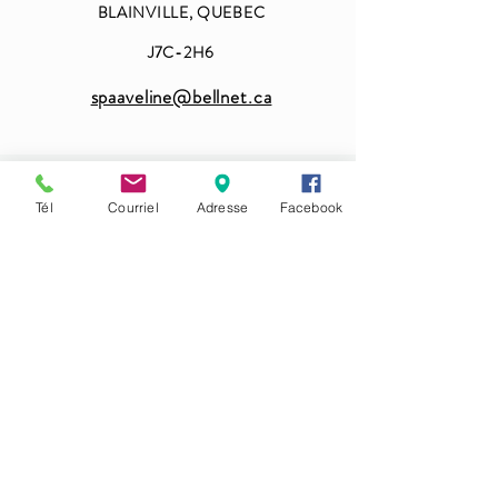
BLAINVILLE, QUEBEC
J7C-2H6
spaaveline@bellnet.ca
Heures d'ouvertures
Tél
Courriel
Adresse
Facebook
DIMANCHE -LUNDI FERMÉ -
MARDI -MERCREDI 9H-18H
JEUDI-VENDREDI 9 HR-19H
SAMEDI 9H-15H
450-419-4001