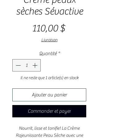
sèches Sévactive
Prix
110,00 $
Livraison
Quantité
*
Il ne reste que 1 article(s) en stock
Ajouter au panier
Commander et payer
Nourrit, lisse et tonifie! La Crème
Rajeunissante Peau Sèche avec une