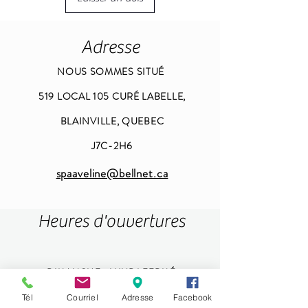
Adresse
NOUS SOMMES SITUÉ
519 LOCAL 105 CURÉ LABELLE,
BLAINVILLE, QUEBEC
J7C-2H6
spaaveline@bellnet.ca
Heures d'ouvertures
DIMANCHE -LUNDI FERMÉ -
MARDI -MERCREDI 9H-18H
Tél
Courriel
Adresse
Facebook