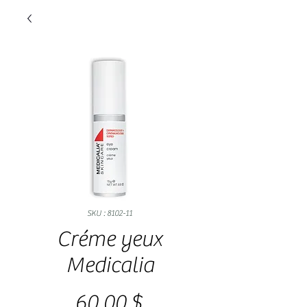
SKU : 8102-11
Créme yeux
Medicalia
Prix
60,00 $