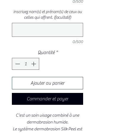
0/500
inscrivez nom(s) et prénom(s) de ceux ou
celles qui offrent. (facultatif)
0/500
Quantité
*
Ajouter au panier
Commander et payer
C'est un soin visage combiné à une
dermabrasion humide.
Le système dermabrasion Silk Peel est