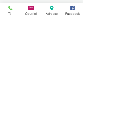
DIMANCHE -LUNDI FERMÉ -
Tél
Courriel
Adresse
Facebook
MARDI -MERCREDI 9H-18H
JEUDI-VENDREDI 9 HR-19H
SAMEDI 9H-15H
450-419-4001