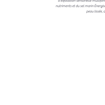
d'exfoliation sensorielle multifon
nutriments et du sel marin Énergis
peau lissée, 