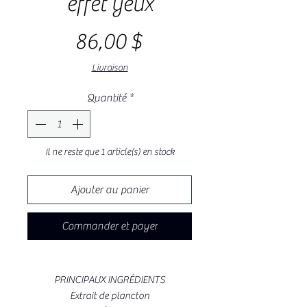
effet yeux
Prix
86,00 $
Livraison
Quantité
*
Il ne reste que 1 article(s) en stock
Ajouter au panier
Commander et payer
PRINCIPAUX INGRÉDIENTS
Extrait de plancton