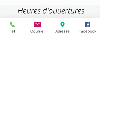
Heures d'ouvertures
Tél
Courriel
Adresse
Facebook
DIMANCHE -LUNDI FERMÉ -
MARDI -MERCREDI 9H-18H
JEUDI-VENDREDI 9 HR-19H
SAMEDI 9H-15H
450-419-4001