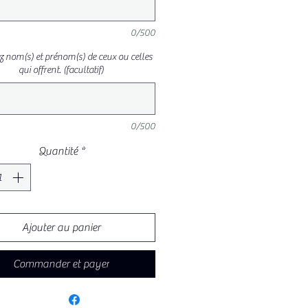
0/500
ez nom(s) et prénom(s) de ceux ou celles
qui offrent. (facultatif)
0/500
Quantité
*
Ajouter au panier
Commander et payer