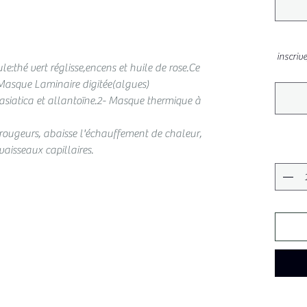
inscriv
e:thé vert réglisse,encens et huile de rose.Ce
asque Laminaire digitée(algues)
 asiatica et allantoïne.2- Masque thermique à
es rougeurs, abaisse l'échauffement de chaleur,
vaisseaux capillaires.