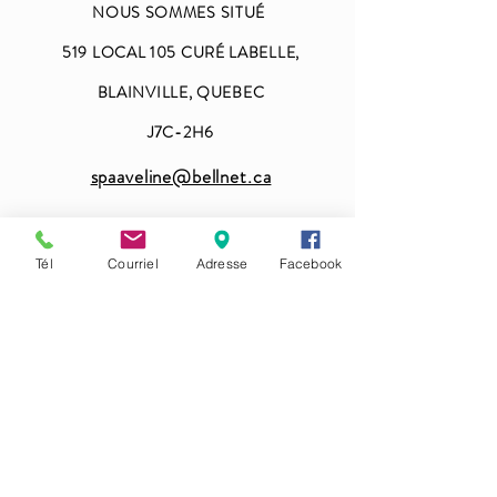
NOUS SOMMES SITUÉ
519 LOCAL 105 CURÉ LABELLE,
BLAINVILLE, QUEBEC
J7C-2H6
spaaveline@bellnet.ca
Heures d'ouvertures
Tél
Courriel
Adresse
Facebook
DIMANCHE -LUNDI FERMÉ -
MARDI -MERCREDI 9H-18H
JEUDI-VENDREDI 9 HR-19H
SAMEDI 9H-15H
450-419-4001