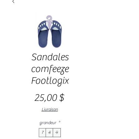
Sandales
comfeeze
Footlogix
Prix
25,00 $
Livraison
grandeur
*
7
8
9