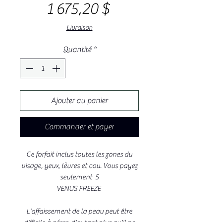
Prix
original
1 675,20 $
promotionnel
Livraison
Quantité
*
Ajouter au panier
Commander et payer
Ce forfait inclus toutes les zones du
visage, yeux, lèvres et cou. Vous payez
seulement 5
VENUS FREEZE
L'affaissement de la peau peut être