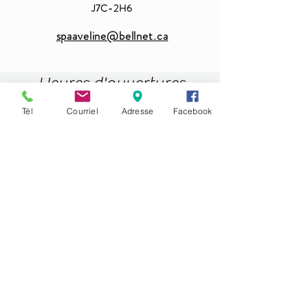
J7C-2H6
spaaveline@bellnet.ca
Heures d'ouvertures
Tél
Courriel
Adresse
Facebook
DIMANCHE -LUNDI FERMÉ -
MARDI -MERCREDI 9H-18H
JEUDI-VENDREDI 9 HR-19H
SAMEDI 9H-15H
450-419-4001